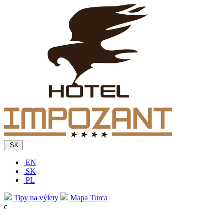
SK
EN
SK
PL
Tipy na výlety
Mapa Turca
c