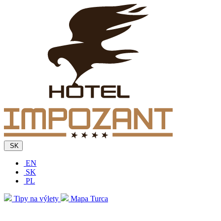
SK
EN
SK
PL
Tipy na výlety
Mapa Turca