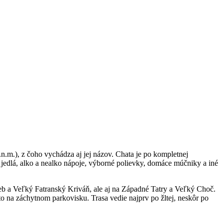
.m.), z čoho vychádza aj jej názov. Chata je po kompletnej
é jedlá, alko a nealko nápoje, výborné polievky, domáce múčniky a iné
 a Veľký Fatranský Kriváň, ale aj na Západné Tatry a Veľký Choč.
o na záchytnom parkovisku. Trasa vedie najprv po žltej, neskôr po