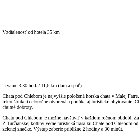
Vzdialenosť od hotela
35 km
Trvanie
3:30 hod. / 11,6 km (tam a späť)
Chata pod Chlebom je najvyššie položená horská chata v Malej Fatre.
rekonštrukcii celoročne otvorená a ponúka aj turistické ubytovanie. 
chutné dobroty.
Chatu pod Chlebom je možné navštíviť v každom ročnom období. Za 
Z Turčianskej kotliny vedie turistická trasa ku Chate pod Chlebom o
zelenej značke. Výstup zaberie približne 2 hodiny a 30 minút.