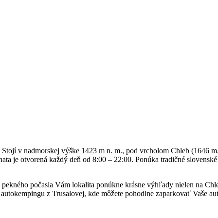
 Stojí v nadmorskej výške 1423 m n. m., pod vrcholom Chleb (1646 m.n
Chata je otvorená každý deň od 8:00 – 22:00. Ponúka tradičné slovensk
pekného počasia Vám lokalita ponúkne krásne výhľady nielen na Chleb
d autokempingu z Trusalovej, kde môžete pohodlne zaparkovať Vaše aut