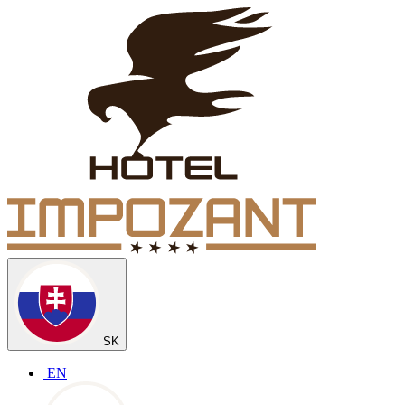
SK
EN