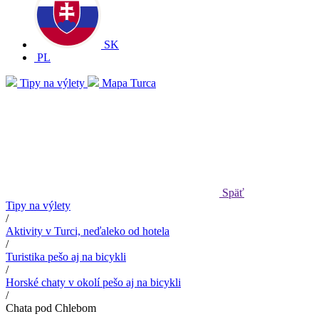
SK
PL
Tipy na výlety
Mapa Turca
Späť
Tipy na výlety
/
Aktivity v Turci, neďaleko od hotela
/
Turistika pešo aj na bicykli
/
Horské chaty v okolí pešo aj na bicykli
/
Chata pod Chlebom