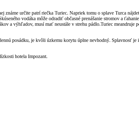
 známe určite patrí riečka Turiec. Napriek tomu o splave Turca nájdete
úseného vodáka môže odradiť občasné prenášanie stromov a ťahanie č
tákov a výhľadov, musí mať neustále v strehu pádlo.Turiec meandruje po
člennú posádku, je kvôli úzkemu korytu úplne nevhodný. Splavnosť je i
ízkosti hotela Impozant.