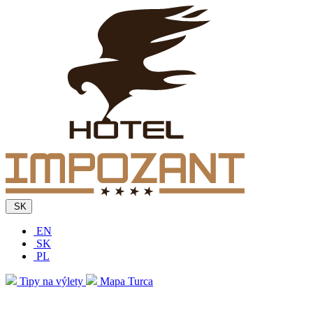
SK
EN
SK
PL
Tipy na výlety
Mapa Turca