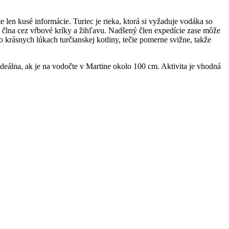
 len kusé informácie. Turiec je rieka, ktorá si vyžaduje vodáka so
lna cez vŕbové kríky a žihľavu. Nadšený člen expedície zase môže
 krásnych lúkach turčianskej kotliny, tečie pomerne svižne, takže
deálna, ak je na vodočte v Martine okolo 100 cm. Aktivita je vhodná