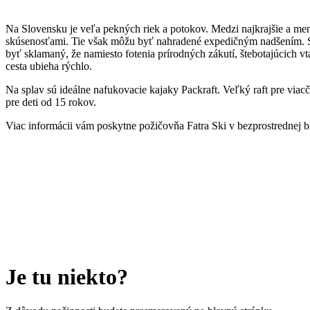
Na Slovensku je veľa pekných riek a potokov. Medzi najkrajšie a menej
skúsenosťami. Tie však môžu byť nahradené expedičným nadšením. Sk
byť sklamaný, že namiesto fotenia prírodných zákutí, štebotajúcich v
cesta ubieha rýchlo.
Na splav sú ideálne nafukovacie kajaky Packraft. Veľký raft pre viac
pre deti od 15 rokov.
Viac informácii vám poskytne požičovňa Fatra Ski v bezprostrednej bl
Je tu niekto?